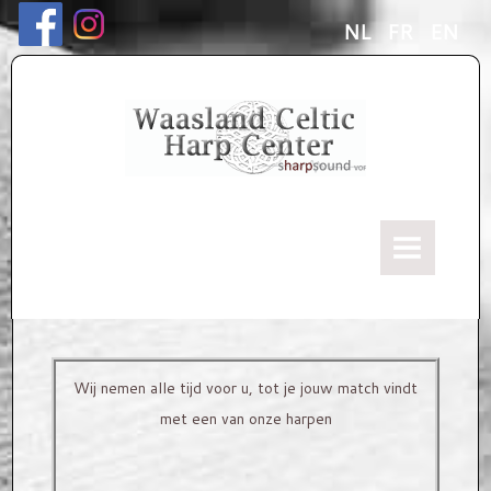
NL
FR
EN
HOME
Ons verhaal
ONZE HARPEN
Wij nemen alle tijd voor u, tot je jouw match vindt
Keltische "Kerscher" Harpen
met een van onze harpen
Harp modellen