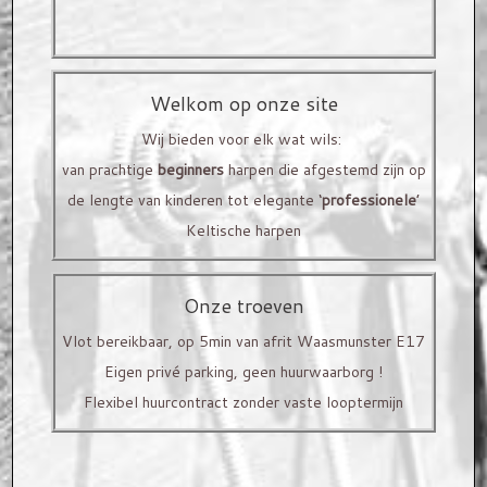
Houtsoorten
Om u beter van dienst te zijn, werken we enkel op
Versieringen
afspraak.
Welkom op onze site
Prijzen
Contacteer ons
gerust om uw bezoek vast te leggen!
Wij bieden voor elk wat wils:
van prachtige
beginners
harpen die afgestemd zijn op
VERHUUR
de lengte van kinderen tot elegante ‘
professionele
’
Stel zelf je eigen harp samen! Van model, houtsoort
SNAREN EN TOEBEHOREN
Keltische harpen
tot versiering op maat voor jou gemaakt!
Kerscher Snaren
Onze troeven
Bow Brand snaren
Vlot bereikbaar, op 5min van afrit Waasmunster E17
Eigen privé parking, geen huurwaarborg !
Harp toebehoren
Flexibel huurcontract zonder vaste looptermijn
HARPLES
ACTIVITEITEN